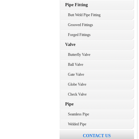
Pipe Fitting
Butt Weld Pipe Fitting
Grooved Fittings
Forged Fittings
Valve
Butterfly Valve
Ball Valve
Gate Valve
Globe Valve
Check Valve
Pipe
Seamless Pipe
Welded Pipe
CONTACT US