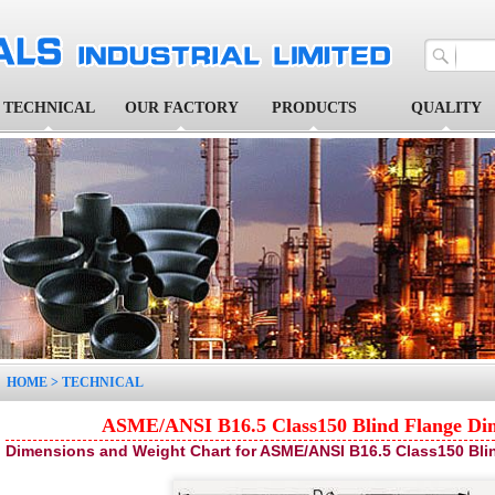
TECHNICAL
OUR FACTORY
PRODUCTS
QUALITY
1
2
3
4
5
HOME
>
TECHNICAL
ASME/ANSI B16.5 Class150 Blind Flange Di
Dimensions and Weight Chart for ASME/ANSI B16.5 Class150 Bli