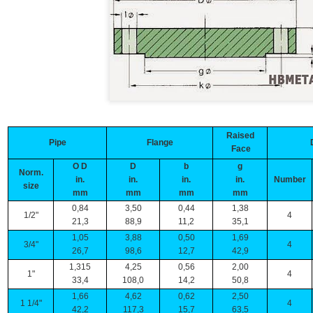
Raised
Pipe
Flange
Face
O D
D
b
g
Norm.
in.
in.
in.
in.
Number
size
mm
mm
mm
mm
0,84
3,50
0,44
1,38
1/2"
4
21,3
88,9
11,2
35,1
1,05
3,88
0,50
1,69
3/4"
4
26,7
98,6
12,7
42,9
1,315
4,25
0,56
2,00
1"
4
33,4
108,0
14,2
50,8
1,66
4,62
0,62
2,50
1 1/4"
4
42,2
117,3
15,7
63,5