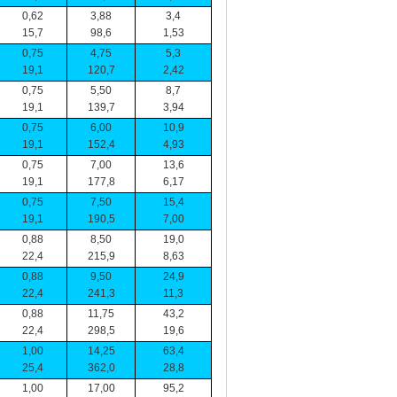
0,62
3,88
3,4
15,7
98,6
1,53
0,75
4,75
5,3
19,1
120,7
2,42
0,75
5,50
8,7
19,1
139,7
3,94
0,75
6,00
10,9
19,1
152,4
4,93
0,75
7,00
13,6
19,1
177,8
6,17
0,75
7,50
15,4
19,1
190,5
7,00
0,88
8,50
19,0
22,4
215,9
8,63
0,88
9,50
24,9
22,4
241,3
11,3
0,88
11,75
43,2
22,4
298,5
19,6
1,00
14,25
63,4
25,4
362,0
28,8
1,00
17,00
95,2