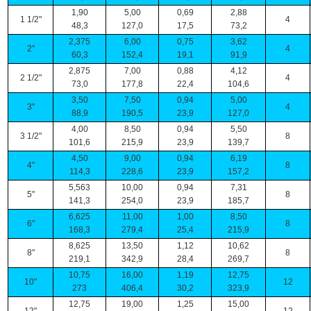
1,90
5,00
0,69
2,88
1 1/2"
4
48,3
127,0
17,5
73,2
2,375
6,00
0,75
3,62
2"
4
60,3
152,4
19,1
91,9
2,875
7,00
0,88
4,12
2 1/2"
4
73,0
177,8
22,4
104,6
3,50
7,50
0,94
5,00
3"
4
88,9
190,5
23,9
127,0
4,00
8,50
0,94
5,50
3 1/2"
8
101,6
215,9
23,9
139,7
4,50
9,00
0,94
6,19
4"
8
114,3
228,6
23,9
157,2
5,563
10,00
0,94
7,31
5"
8
141,3
254,0
23,9
185,7
6,625
11,00
1,00
8,50
6"
8
168,3
279,4
25,4
215,9
8,625
13,50
1,12
10,62
8"
8
219,1
342,9
28,4
269,7
10,75
16,00
1,19
12,75
10"
12
273
406,4
30,2
323,9
12,75
19,00
1,25
15,00
12"
12