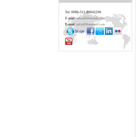
Tel: 0086-311-89642206
E-mail:
sales@hbmetals.com
E-mail:
info@hbmetals.com