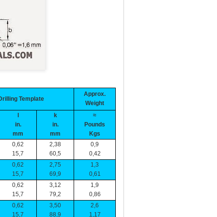
Approx.
Drilling Template
Weight
l
k
≈
in.
in.
Pounds
mm
mm
Kgs
0,62
2,38
0,9
15,7
60,5
0,42
0,62
2,75
1,3
15,7
69,9
0,61
0,62
3,12
1,9
15,7
79,2
0,86
0,62
3,50
2,6
15,7
88,9
1,17